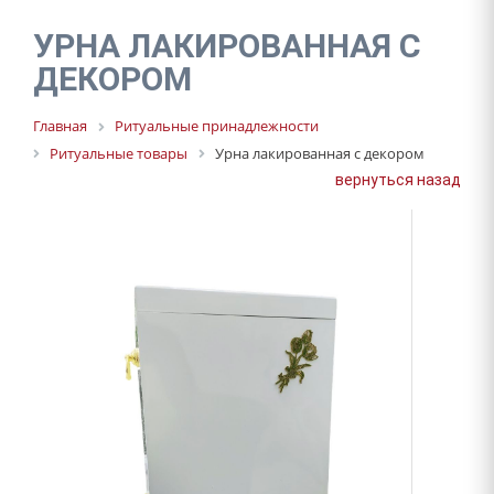
ПОКРЫВАЛА
УРНА ЛАКИРОВАННАЯ С
ВЕНКИ И ТРАУРНЫЕ КОРЗИНЫ
ДЕКОРОМ
ТРАУРНЫЕ ЛЕНТЫ
Главная
Ритуальные принадлежности
КРЕСТЫ
Ритуальные товары
Урна лакированная с декором
ОДЕЖДА
вернуться назад
РИТУАЛЬНЫЕ ТОВАРЫ
ДРУГИЕ ТОВАРЫ